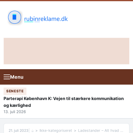
Skip to content
Menu
SENESTE
Parterapi København K: Vejen til stærkere kommunikation
og kærlighed
13. juli 2026
21. juli 2023
⌂
Ikke-kategoriseret
Ladestander – Alt hvad du behøver at vide